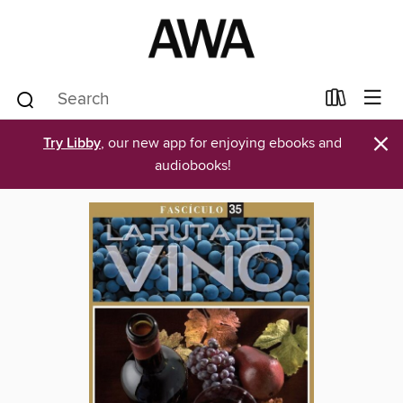
×
Try Libby
, our new app for enjoying ebooks and
audiobooks!