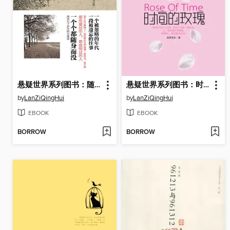
悬疑世界系列图书：随身而没(The Passing Years — Mystery World Series (Chinese Edition) )
悬疑世界系列图书：时间的玫瑰(The Rose of Time — Mystery World Series (Chinese Edition) )
by
LanZiQingHui
by
LanZiQingHui
EBOOK
EBOOK
BORROW
BORROW