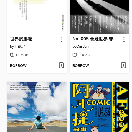
世界的那端
No. 005 悬疑世界·罪食（蔡骏《蝙蝠的回忆》大结局！日本著名作家村上龙《寿司》，庄秦最新连载《你是我的眼》......美食和罪恶一样让人堕落 ） Cai Jun Mystery Magazine: Mystery World • The crime
by
于德北
by
Cai Jun
EBOOK
EBOOK
BORROW
BORROW