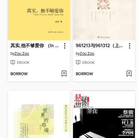
其实,他不够爱你 （In Fact, He is Not in Love With You）
961213与961312（上海新锐作家文库）（961213 and 961312）
by
Zou Zou
by
Zou Zou
EBOOK
EBOOK
BORROW
BORROW