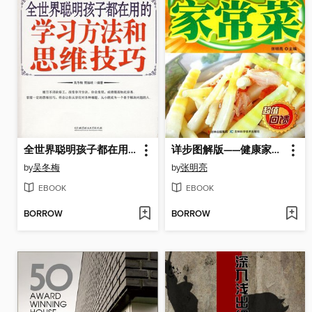
全世界聪明孩子都在用的学习方法和思维技巧 (Learning Methods and Thinking Skills That Smart Children Around the World Are Using)
详步图解版——健康家常菜
by
吴冬梅
by
张明亮
EBOOK
EBOOK
BORROW
BORROW