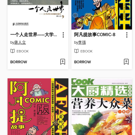
一个人走世界——大学4年200城的旅行
阿凡提故事COMIC-8
by
唐人立
by
李强
EBOOK
EBOOK
BORROW
BORROW