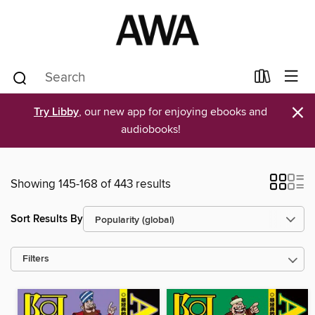
×
Try Libby
, our new app for enjoying ebooks and
audiobooks!
Showing 145-168 of 443 results
Sort Results By
Filters