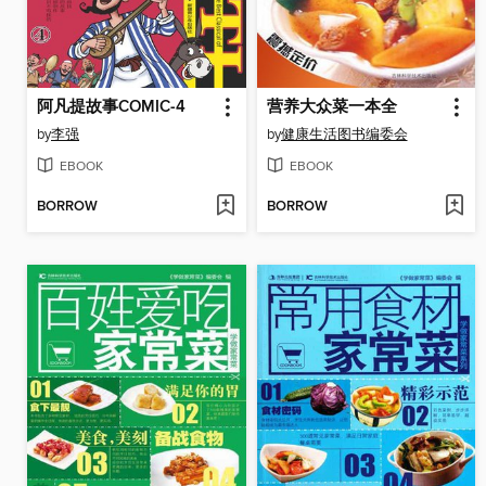
阿凡提故事COMIC-4
营养大众菜一本全
by
李强
by
健康生活图书编委会
EBOOK
EBOOK
BORROW
BORROW