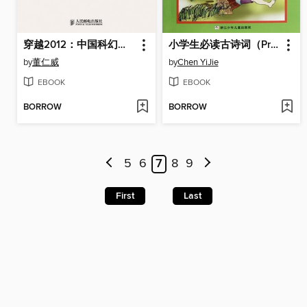
穿越2012：中国科幻名家评传（限量珍藏版）
小学生必读古诗词（Primary school students reading ancient poetry）
by
董仁威
by
Chen YiJie
EBOOK
EBOOK
BORROW
BORROW
5
6
7
8
9
First
Last